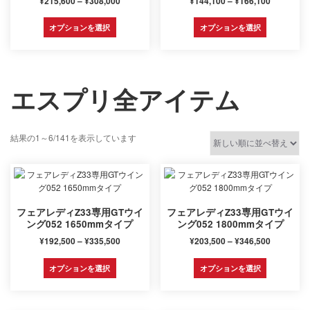
¥
215,600
–
¥
308,000
¥
144,100
–
¥
166,100
格
格
こ
こ
帯:
帯:
オプションを選択
オプションを選択
の
の
¥215,600
¥144,100
商
商
–
–
品
品
¥308,000
¥166,100
に
に
は
は
エスプリ全アイテム
複
複
数
数
の
の
バ
バ
新
結果の1～6/141を表示しています
リ
リ
し
エ
エ
い
ー
ー
順
シ
シ
ョ
ョ
フェアレディZ33専用GTウイ
フェアレディZ33専用GTウイ
ン
ン
ング052 1650mmタイプ
ング052 1800mmタイプ
が
が
価
価
¥
192,500
–
¥
335,500
¥
203,500
–
¥
346,500
あ
あ
格
格
り
り
こ
こ
帯:
帯:
ま
ま
オプションを選択
オプションを選択
の
の
¥192,500
¥203,500
す。
す。
商
商
–
–
オ
オ
品
品
¥335,500
¥346,500
プ
プ