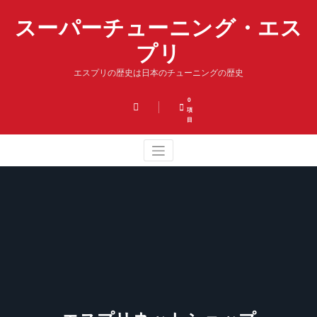
コ
スーパーチューニング・エス
ン
テ
プリ
ン
ツ
エスプリの歴史は日本のチューニングの歴史
へ
ス
キ
0
項
ッ
目
プ