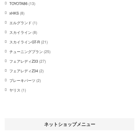
の
1
TOYOTA86
13
品
個
商
3
の
8
xHKS
8
品
個
商
個
の
1
エルグランド
1
品
の
商
個
商
8
スカイライン
8
品
の
品
個
商
2
スカイラインGT-R
21
の
品
1
商
2
チューニングプラン
25
個
品
5
の
2
フェアレディZ33
27
個
商
7
の
2
フェアレディZ34
2
品
個
商
個
の
2
プレーキパーツ
2
品
の
商
個
商
1
ヤリス
1
品
の
品
個
商
の
品
商
品
ネットショップメニュー