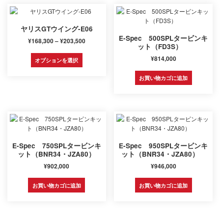
に
に
シ
シ
は
は
ョ
ョ
複
複
ン
ン
数
数
ヤリスGTウイング-E06
は
は
の
の
E-Spec 500SPLタービンキ
価
¥
168,300
–
¥
203,500
商
商
ット（FD3S）
バ
バ
格
こ
品
品
リ
リ
¥
814,000
帯:
オプションを選択
の
ペ
ペ
エ
エ
¥168,300
商
ー
ー
ー
ー
–
お買い物カゴに追加
品
ジ
ジ
シ
シ
¥203,500
に
か
か
ョ
ョ
は
ら
ら
ン
ン
複
選
選
が
が
数
択
択
あ
あ
の
で
で
り
り
バ
き
き
ま
ま
E-Spec 750SPLタービンキ
E-Spec 950SPLタービンキ
リ
ま
ま
す。
す。
ット（BNR34・JZA80）
ット（BNR34・JZA80）
エ
す
す
オ
オ
ー
¥
902,000
¥
946,000
プ
プ
シ
シ
シ
ョ
お買い物カゴに追加
お買い物カゴに追加
ョ
ョ
ン
ン
ン
が
は
は
あ
商
商