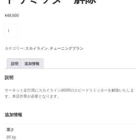
¥
49,500
ス
カ
イ
ラ
カテゴリー:
スカイライン
,
チューニングプラン
イ
ン
400R
説明
追加情報
ス
ピ
説明
ー
ド
サーキット走行用にスカイライン400Rのスピードリミッターを解除いたしま
リ
す。来店作業が必要となります。
ミ
ッ
タ
追加情報
ー
解
除
重さ
個
85 kg