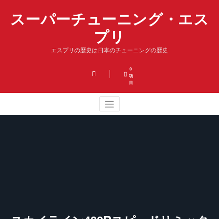
コ
スーパーチューニング・エス
ン
テ
プリ
ン
ツ
エスプリの歴史は日本のチューニングの歴史
へ
ス
キ
0
項
ッ
目
プ