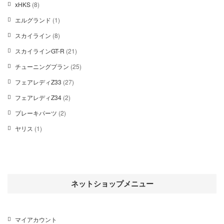
の
8
xHKS
8
品
個
商
個
の
1
エルグランド
1
品
の
商
個
商
8
スカイライン
8
品
の
品
個
商
2
スカイラインGT-R
21
の
品
1
商
2
チューニングプラン
25
個
品
5
の
2
フェアレディZ33
27
個
商
7
の
2
フェアレディZ34
2
品
個
商
個
の
2
プレーキパーツ
2
品
の
商
個
商
1
ヤリス
1
品
の
品
個
商
の
品
商
品
ネットショップメニュー
マイアカウント