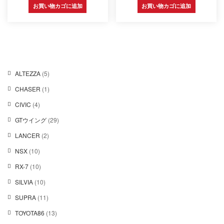
お買い物カゴに追加
お買い物カゴに追加
5
ALTEZZA
5
個
1
CHASER
1
の
個
商
4
CIVIC
4
の
品
個
商
2
GTウイング
29
の
品
9
商
2
LANCER
2
個
品
個
の
1
NSX
10
の
商
0
商
1
RX-7
10
品
個
品
0
の
1
SILVIA
10
個
商
0
の
1
SUPRA
11
品
個
商
1
の
1
TOYOTA86
13
品
個
商
3