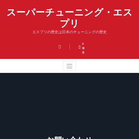
コ
スーパーチューニング・エス
ン
テ
プリ
ン
ツ
エスプリの歴史は日本のチューニングの歴史
へ
ス
キ
0
項
ッ
目
プ