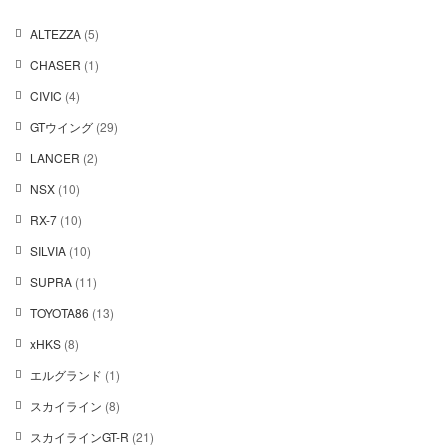
5
ALTEZZA
5
個
1
CHASER
1
の
個
商
4
CIVIC
4
の
品
個
商
2
GTウイング
29
の
品
9
商
2
LANCER
2
個
品
個
の
1
NSX
10
の
商
0
商
1
RX-7
10
品
個
品
0
の
1
SILVIA
10
個
商
0
の
1
SUPRA
11
品
個
商
1
の
1
TOYOTA86
13
品
個
商
3
の
8
xHKS
8
品
個
商
個
の
1
エルグランド
1
品
の
商
個
商
8
スカイライン
8
品
の
品
個
商
2
スカイラインGT-R
21
の