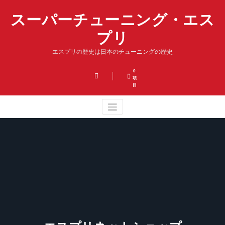
コ
スーパーチューニング・エス
ン
テ
プリ
ン
ツ
エスプリの歴史は日本のチューニングの歴史
へ
ス
キ
0
項
ッ
目
プ