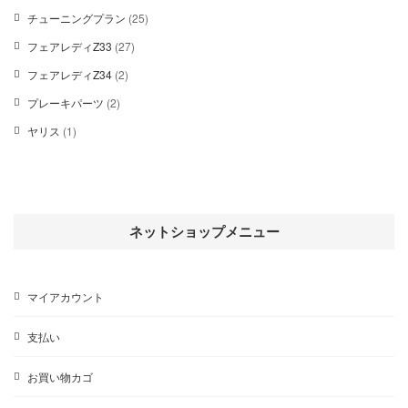
品
1
商
2
チューニングプラン
25
個
品
5
の
2
フェアレディZ33
27
個
商
7
の
2
フェアレディZ34
2
品
個
商
個
の
2
プレーキパーツ
2
品
の
商
個
商
1
ヤリス
1
品
の
品
個
商
の
品
商
品
ネットショップメニュー
マイアカウント
支払い
お買い物カゴ