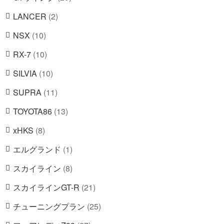
の
9
品
2
LANCER
2
商
個
個
品
1
NSX
10
の
の
0
商
1
RX-7
10
商
個
品
0
品
1
SILVIA
10
の
個
0
商
1
SUPRA
11
の
個
品
1
商
1
TOYOTA86
13
の
個
品
3
商
8
xHKS
8
の
個
品
個
商
1
エルグランド
1
の
の
品
個
商
8
スカイライン
8
商
の
品
個
品
2
スカイラインGT-R
21
商
の
1
品
2
チューニングプラン
25
商
個
5
品