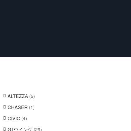
5
ALTEZZA
5
個
1
CHASER
1
の
個
4
CIVIC
4
商
の
個
品
2
GTウイング
29
商