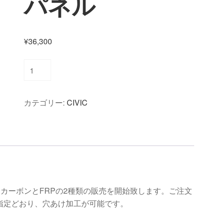
パネル
¥
36,300
CIVIC
FD2/type
Ｒ
カテゴリー:
CIVIC
専
用
メ
ー
タ
ー
パ
、ドライカーボンとFRPの2種類の販売を開始致します。ご注文
ネ
指定どおり、穴あけ加工が可能です。
ル
個