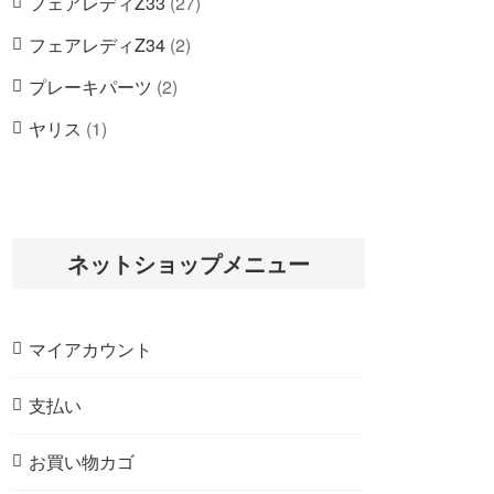
2
フェアレディZ33
27
の
個
7
商
2
フェアレディZ34
2
の
個
品
個
商
2
プレーキパーツ
2
の
の
品
個
商
1
ヤリス
1
商
の
品
個
品
商
の
品
商
品
ネットショップメニュー
マイアカウント
支払い
お買い物カゴ