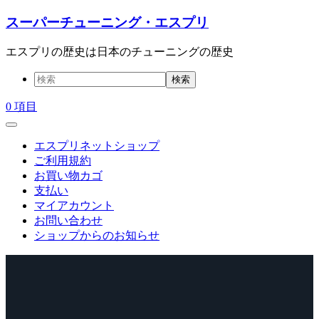
コ
スーパーチューニング・エスプリ
ン
テ
エスプリの歴史は日本のチューニングの歴史
ン
ツ
へ
0 項目
ス
キ
ッ
エスプリネットショップ
プ
ご利用規約
お買い物カゴ
支払い
マイアカウント
お問い合わせ
ショップからのお知らせ