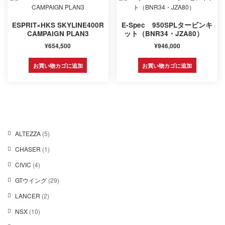
ESPRIT×HKS SKYLINE400R
E-Spec 950SPLタービンキ
CAMPAIGN PLAN3
ット（BNR34・JZA80）
¥
654,500
¥
946,000
お買い物カゴに追加
お買い物カゴに追加
5
ALTEZZA
5
個
1
CHASER
1
の
個
商
4
CIVIC
4
の
品
個
商
2
GTウイング
29
の
品
9
商
2
LANCER
2
個
品
個
の
1
NSX
10
の
商
0
商