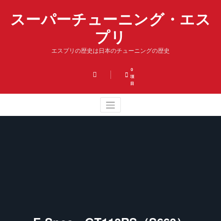
コ
スーパーチューニング・エス
ン
テ
プリ
ン
ツ
エスプリの歴史は日本のチューニングの歴史
へ
ス
キ
0
項
ッ
目
プ