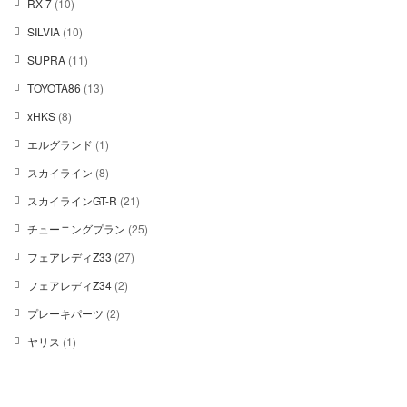
1
RX-7
10
品
個
品
0
の
1
SILVIA
10
個
商
0
の
1
SUPRA
11
品
個
商
1
の
1
TOYOTA86
13
品
個
商
3
の
8
xHKS
8
品
個
商
個
の
1
エルグランド
1
品
の
商
個
商
8
スカイライン
8
品
の
品
個
商
2
スカイラインGT-R
21
の
品
1
商
2
チューニングプラン
25
個
品
5
の
2
フェアレディZ33
27
個
商
7
の
2
フェアレディZ34
2
品
個
商
個
の
2
プレーキパーツ
2
品
の
商
個
商
1
ヤリス
1
品
の
品
個
商
の
品
商