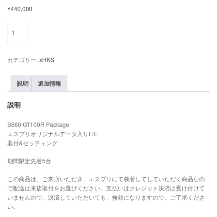
¥
440,000
E-
Spec
GT110RS（S660）
個
カテゴリー:
xHKS
説明
追加情報
説明
S660 GT100R Package
エスプリオリジナルデータ入りF/E
取付&セッティング
期間限定先着5台
この商品は、ご来店いただき、エスプリにて装着してしていただく商品なの
で配送は来店取付をお選びください。支払いはクレジット決済は受け付けて
いませんので、決済していただいても、無効になりますので、ご了承くださ
い。