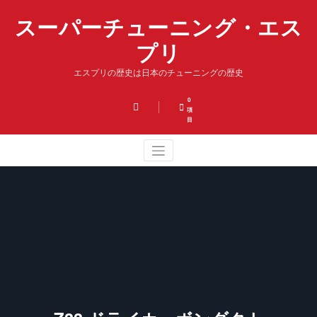
コ
スーパーチューニング・エス
ン
テ
プリ
ン
ツ
エスプリの歴史は日本のチューニングの歴史
へ
ス
キ
0
項
ッ
目
プ