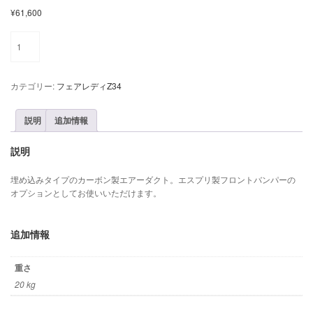
¥
61,600
Z33
ド
ラ
イ
カテゴリー:
フェアレディZ34
カ
ー
ボ
説明
追加情報
ン
ダ
説明
ク
ト
埋め込みタイプのカーボン製エアーダクト。エスプリ製フロントバンパーの
個
オプションとしてお使いいただけます。
追加情報
重さ
20 kg