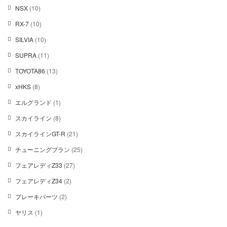
個
の
1
が
NSX
10
の
商
0
あ
商
1
RX-7
10
品
個
り
品
0
の
ま
1
SILVIA
10
個
商
す。
0
の
1
SUPRA
11
品
オ
個
商
1
プ
の
1
TOYOTA86
13
品
個
シ
商
3
の
ョ
8
xHKS
8
品
個
商
ン
個
の
1
エルグランド
1
品
は
の
商
個
商
商
8
スカイライン
8
品
の
品
品
個
商
ペ
2
スカイラインGT-R
21
の
品
ー
1
商
2
チューニングプラン
25
ジ
個
品
5
か
の
2
フェアレディZ33
27
個
ら
商
7
の
2
フェアレディZ34
2
選
品
個
商
個
択
の
2
プレーキパーツ
2
品
の
で
商
個
商
き
1
ヤリス
1
品
の
品
ま
個
商