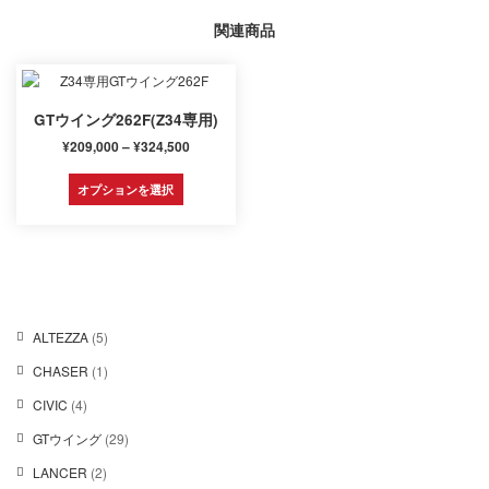
関連商品
GTウイング262F(Z34専用)
価
¥
209,000
–
¥
324,500
格
こ
帯:
オプションを選択
の
¥209,000
商
–
品
¥324,500
に
は
複
数
5
ALTEZZA
5
の
個
バ
1
CHASER
1
の
リ
個
商
エ
4
CIVIC
4
の
品
ー
個
商
2
GTウイング
29
シ
の
品
9
ョ
商
2
LANCER
2
個
ン
品