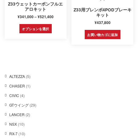
Z33ウェットカーボンフルエ
アロキット
Z33用ブレンボ4PODブレーキ
キット
価
¥
341,000
–
¥
521,400
格
¥
437,800
こ
帯:
オプションを選択
の
¥341,000
お買い物カゴに追加
商
–
品
¥521,400
に
は
複
数
の
5
ALTEZZA
5
バ
個
リ
1
CHASER
1
の
エ
個
商
ー
4
CIVIC
4
の
品
シ
個
商
2
GTウイング
29
ョ
の
品
9
ン
商
2
LANCER
2
個
が
品
個
の
1
あ
NSX
10
の
商
0
り
商
1
RX-7
10
品
個
ま
品