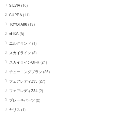
0
の
す。
1
SILVIA
10
個
商
オ
0
の
1
SUPRA
11
品
プ
個
商
1
シ
の
1
TOYOTA86
13
品
個
ョ
商
3
の
ン
8
xHKS
8
品
個
商
は
個
の
1
エルグランド
1
品
商
の
商
個
品
商
8
スカイライン
8
品
の
ペ
品
個
商
ー
2
スカイラインGT-R
21
の
品
ジ
1
商
2
チューニングプラン
25
か
個
品
5
ら
の
2
フェアレディZ33
27
個
選
商
7
の
2
フェアレディZ34
2
択
品
個
商
個
で
の
2
プレーキパーツ
2
品
の
き
商
個
商
ま
1
ヤリス
1
品
の
品
す
個
商
の
品
商
品