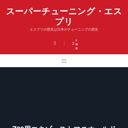
コ
スーパーチューニング・エス
ン
テ
プリ
ン
ツ
エスプリの歴史は日本のチューニングの歴史
へ
ス
キ
0
項
ッ
目
プ