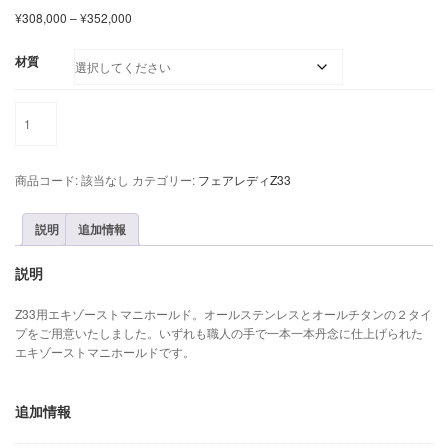
価
¥
308,000
–
¥
352,000
格
帯
材質
:
¥
Z33
3
用
0
エ
8
キ
,
商品コード:
該当なし
カテゴリー:
フェアレディZ33
ゾ
0
ー
0
ス
0
説明
追加情報
ト
–
マ
¥
説明
ニ
3
ホ
5
Z33用エキゾーストマニホールド。オールステンレスとオールチタンの２タイ
ー
2
プをご用意いたしました。いずれも職人の手で一本一本丹念に仕上げられた
ル
,
エキゾーストマニホールドです。
ド
0
個
0
0
追加情報