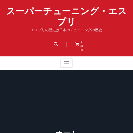
コ
ン
スーパーチューニング・エス
テ
プリ
ン
ツ
エスプリの歴史は日本のチューニングの歴史
へ
ス
キ
0
項
ッ
目
プ